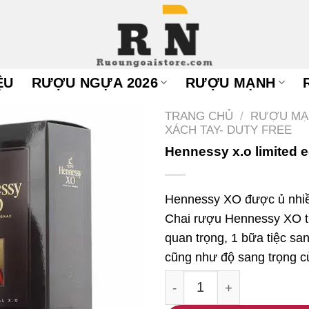
ỆU
RƯỢU NGỰA 2026
RƯỢU MẠNH
TRANG CHỦ
/
RƯỢU MẠ
XÁCH TAY- DUTY FREE
Hennessy x.o limited e
Hennessy XO được ủ nhiề
Chai rượu Hennessy XO t
quan trọng, 1 bữa tiệc sa
cũng như độ sang trọng c
Hennessy x.o limited edi