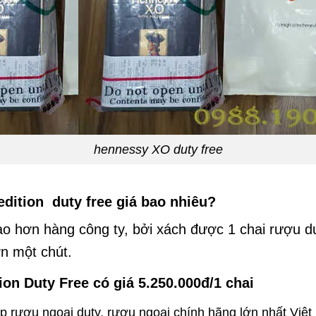
hennessy XO duty free
dition duty free giá bao nhiêu?
o hơn hàng công ty, bởi xách được 1 chai rượu d
ơn một chút.
ion Duty Free có giá 5.250.000đ/1 chai
p rượu ngoại duty, rượu ngoại chính hãng lớn nhất Việ