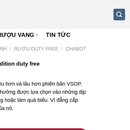
RƯỢU VANG
TIN TỨC
NH
/
RƯỢU DUTY FREE
/
CHABOT
dition duty free
u hơn và lâu hơn phiên bản VSOP.
hường được lựa chọn vào những dịp
ng hoặc làm quà biếu. Vì đẳng cấp
ủa nó.
tion duty free số lượng