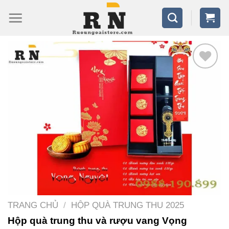
Bỏ
qua
nội
dung
TRANG CHỦ
/
HỘP QUÀ TRUNG THU 2025
Hộp quà trung thu và rượu vang Vọng