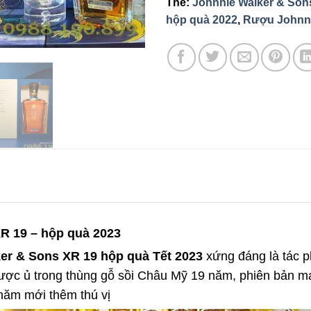
Thẻ:
Johnnie Walker & Son
hộp quà 2022
,
Rượu Johnni
R 19 – hộp quà 2023
er & Sons XR 19 hộp quà Tết 2023
xứng đáng là tác p
Được ủ trong thùng gỗ sồi Châu Mỹ 19 năm, phiên bản 
c năm mới thêm thú vị