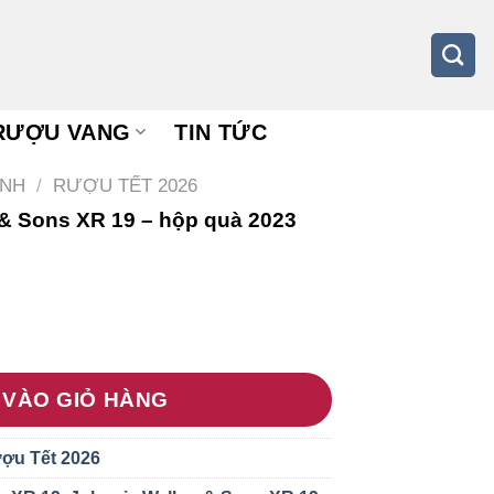
RƯỢU VANG
TIN TỨC
NH
/
RƯỢU TẾT 2026
& Sons XR 19 – hộp quà 2023
Sons XR 19 – hộp quà 2023 số lượng
 VÀO GIỎ HÀNG
ợu Tết 2026