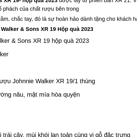
s XR 19- hộp quà 2023
được lấy từ phiên bản XR 21. Vỏ
hổ phách của chất rượu bên trong
 cầm, chắc tay, đó là sự hoàn hảo dành tặng cho khách 
e Walker & Sons XR 19 Hộp quà 2023
lker & Sons XR 19 hộp quà 2023
ker
rượu Johnnie Walker XR 19/1 thùng
ường nâu, mật mía hòa quyện
 trái cây, mùi khói lan toản cùng vị gỗ đặc trưng