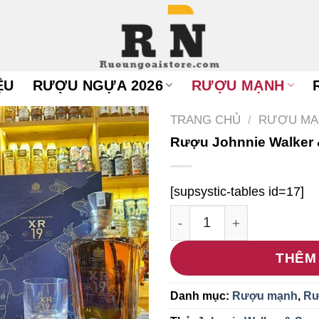
ỆU
RƯỢU NGỰA 2026
RƯỢU MẠNH
TRANG CHỦ
/
RƯỢU MẠ
Rượu Johnnie Walker 
[supsystic-tables id=17]
Rượu Johnnie Walker & 
THÊM
Danh mục:
Rượu mạnh
,
Rư