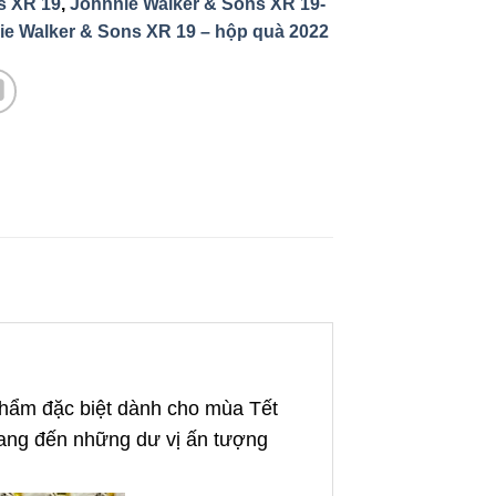
s XR 19
,
Johnnie Walker & Sons XR 19-
e Walker & Sons XR 19 – hộp quà 2022
hẩm đặc biệt dành cho mùa Tết
mang đến những dư vị ấn tượng