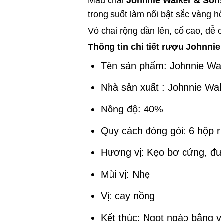
Mẫu chai
Johnnie Walker & Son
trong suốt làm nổi bật sắc vàng 
Vỏ chai rộng dần lên, cổ cao, dễ
Thông tin chi tiết rượu Johnni
Tên sản phẩm: Johnnie Wa
Nhà sản xuất : Johnnie Wal
Nồng độ: 40%
Quy cách đóng gói: 6 hộp 
Hương vị: Kẹo bơ cứng, đ
Mùi vị: Nhẹ
Vị: cay nồng
Kết thúc: Ngọt ngào bằng vị