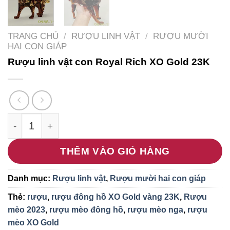
TRANG CHỦ
/
RƯỢU LINH VẬT
/
RƯỢU MƯỜI
HAI CON GIÁP
Rượu linh vật con Royal Rich XO Gold 23K
Rượu linh vật con Royal Rich XO Gold 23K số lượ
THÊM VÀO GIỎ HÀNG
Danh mục:
Rượu linh vật
,
Rượu mười hai con giáp
Thẻ:
rượu
,
rượu đông hồ XO Gold vàng 23K
,
Rượu
mèo 2023
,
rượu mèo đông hồ
,
rượu mèo nga
,
rượu
mèo XO Gold