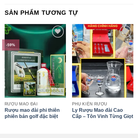
SẢN PHẨM TƯƠNG TỰ
-59%
RƯỢU MAO ĐÀI
PHỤ KIỆN RƯỢU
Rượu mao đài phi thiên
Ly Rượu Mao đài Cao
phiên bản golf đặc biệt
Cấp – Tôn Vinh Từng Giọt
Vị Truyền Thống