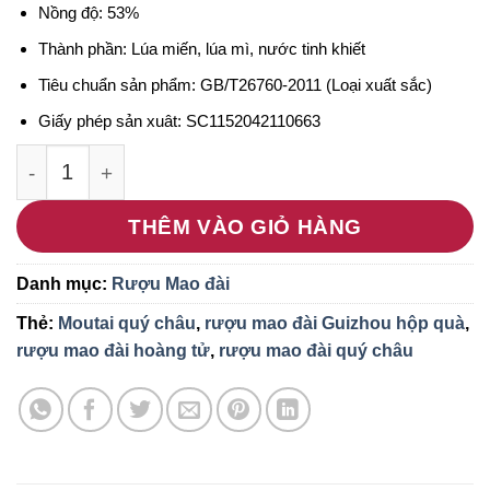
Nồng độ: 53%
Thành phần: Lúa miến, lúa mì, nước tinh khiết
Tiêu chuẩn sản phẩm: GB/T26760-2011 (Loại xuất sắc)
Giấy phép sản xuât: SC1152042110663
Rượu Mao đài Quý Châu vip (Hộp quà) số lượng
THÊM VÀO GIỎ HÀNG
Danh mục:
Rượu Mao đài
Thẻ:
Moutai quý châu
,
rượu mao đài Guizhou hộp quà
,
rượu mao đài hoàng tử
,
rượu mao đài quý châu