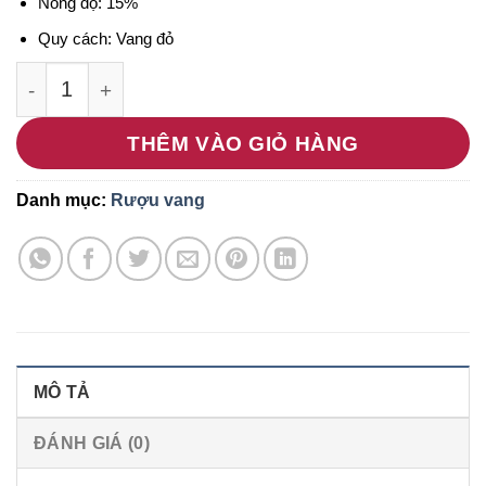
Nồng độ: 15%
Quy cách: Vang đỏ
Rượu vang gốm GEORGIA bình hoa 1000ml MS022
THÊM VÀO GIỎ HÀNG
Danh mục:
Rượu vang
MÔ TẢ
ĐÁNH GIÁ (0)