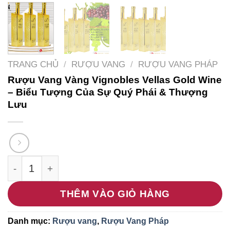
TRANG CHỦ
/
RƯỢU VANG
/
RƯỢU VANG PHÁP
Rượu Vang Vàng Vignobles Vellas Gold Wine
– Biểu Tượng Của Sự Quý Phái & Thượng
Lưu
Rượu Vang Vàng Vignobles Vellas Gold Wine – B
THÊM VÀO GIỎ HÀNG
Danh mục:
Rượu vang
,
Rượu Vang Pháp