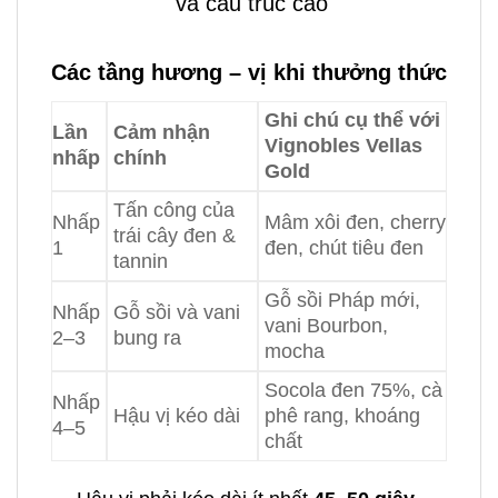
và cấu trúc cao
Các tầng hương – vị khi thưởng thức
Ghi chú cụ thể với
Lần
Cảm nhận
Vignobles Vellas
nhấp
chính
Gold
Tấn công của
Nhấp
Mâm xôi đen, cherry
trái cây đen &
1
đen, chút tiêu đen
tannin
Gỗ sồi Pháp mới,
Nhấp
Gỗ sồi và vani
vani Bourbon,
2–3
bung ra
mocha
Socola đen 75%, cà
Nhấp
Hậu vị kéo dài
phê rang, khoáng
4–5
chất