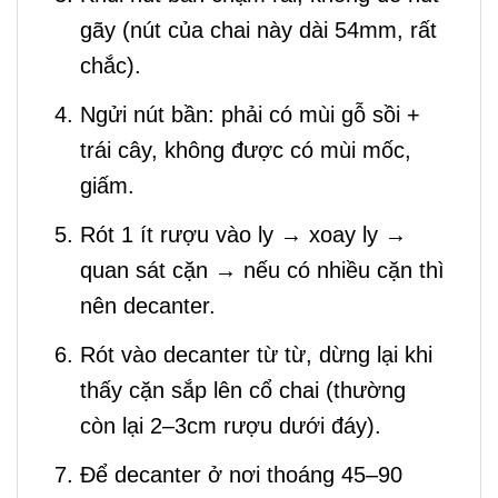
gãy (nút của chai này dài 54mm, rất
chắc).
Ngửi nút bần: phải có mùi gỗ sồi +
trái cây, không được có mùi mốc,
giấm.
Rót 1 ít rượu vào ly → xoay ly →
quan sát cặn → nếu có nhiều cặn thì
nên decanter.
Rót vào decanter từ từ, dừng lại khi
thấy cặn sắp lên cổ chai (thường
còn lại 2–3cm rượu dưới đáy).
Để decanter ở nơi thoáng 45–90