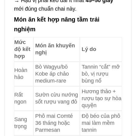
→ Hậu vị phải kéo dài ít nhất
45–50 giây
mới đúng chuẩn chai này.
Món ăn kết hợp nâng tầm trải
nghiệm
Mức
Món ăn khuyến
độ kết
Lý do
nghị
hợp
Bò Wagyu/bò
Tannin “cắt” mỡ
Hoàn
Kobe áp chảo
bò, vị rượu
hảo
medium-rare
bùng nổ
Hương thảo +
Rất
Sườn cừu nướng
rượu tạo sự hòa
ngon
sốt rượu vang đỏ
quyện
Phô mai Comté
Độ béo của phô
Sang
36 tháng hoặc
mai làm mềm
trọng
Parmesan
tannin