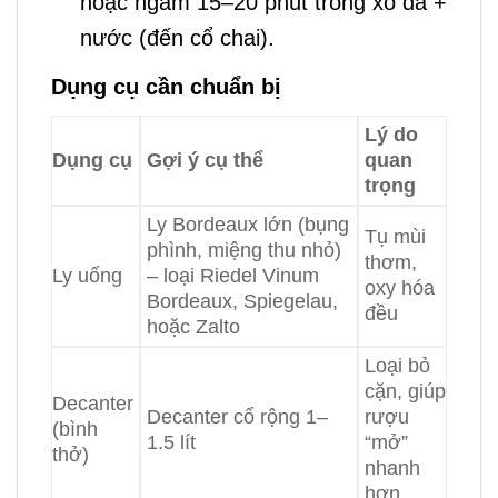
hoặc ngâm 15–20 phút trong xô đá +
nước (đến cổ chai).
Dụng cụ cần chuẩn bị
Lý do
Dụng cụ
Gợi ý cụ thể
quan
trọng
Ly Bordeaux lớn (bụng
Tụ mùi
phình, miệng thu nhỏ)
thơm,
Ly uống
– loại Riedel Vinum
oxy hóa
Bordeaux, Spiegelau,
đều
hoặc Zalto
Loại bỏ
cặn, giúp
Decanter
Decanter cổ rộng 1–
rượu
(bình
1.5 lít
“mở”
thở)
nhanh
hơn