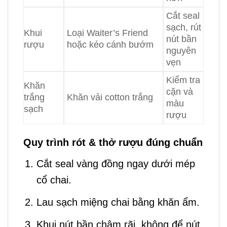
Cắt seal
sạch, rút
Khui
Loại Waiter’s Friend
nút bần
rượu
hoặc kéo cánh bướm
nguyên
vẹn
Kiểm tra
Khăn
cặn và
trắng
Khăn vải cotton trắng
màu
sạch
rượu
Quy trình rót & thở rượu đúng chuẩn
Cắt seal vàng đồng ngay dưới mép
cổ chai.
Lau sạch miệng chai bằng khăn ẩm.
Khui nút bần chậm rãi, không để nút