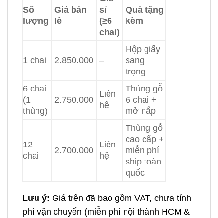
Số
Giá bán
sỉ
Quà tặng
lượng
lẻ
(≥6
kèm
chai)
Hộp giấy
1 chai
2.850.000
–
sang
trọng
6 chai
Thùng gỗ
Liên
(1
2.750.000
6 chai +
hệ
thùng)
mở nắp
Thùng gỗ
cao cấp +
12
Liên
2.700.000
miễn phí
chai
hệ
ship toàn
quốc
Lưu ý:
Giá trên đã bao gồm VAT, chưa tính
phí vận chuyển (miễn phí nội thành HCM &