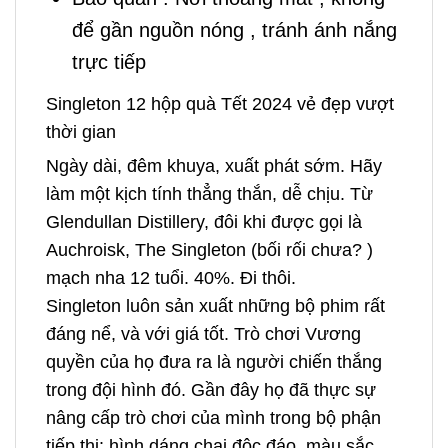
để gần nguồn nóng , tránh ánh nắng
trực tiếp
Singleton 12 hộp quà Tết 2024 vẻ đẹp vượt
thời gian
Ngày dài, đêm khuya, xuất phát sớm. Hãy
làm một kịch tính thẳng thắn, dễ chịu. Từ
Glendullan Distillery, đôi khi được gọi là
Auchroisk, The Singleton (bối rối chưa? )
mạch nha 12 tuổi. 40%. Đi thôi.
Singleton luôn sản xuất những bộ phim rất
đáng nể, và với giá tốt. Trò chơi Vương
quyền của họ đưa ra là người chiến thắng
trong đội hình đó. Gần đây họ đã thực sự
nâng cấp trò chơi của mình trong bộ phận
tiếp thị: hình dáng chai độc đáo, màu sắc