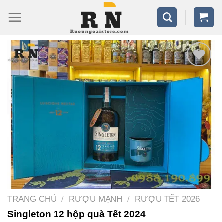
Bỏ
qua
nội
dung
TRANG CHỦ
/
RƯỢU MẠNH
/
RƯỢU TẾT 2026
Singleton 12 hộp quà Tết 2024