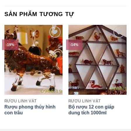
SẢN PHẨM TƯƠNG TỰ
-19%
-14%
RƯỢU LINH VẬT
RƯỢU LINH VẬT
Rượu phong thủy hình
Bộ rượu 12 con giáp
con trâu
dung tích 1000ml